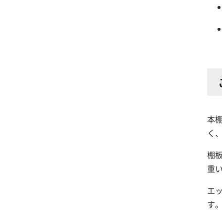
本
く
棚
重
エ
す