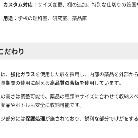
カスタム対応
：サイズ変更、棚の追加、特別な仕切りの設置
用途
：学校の理科室、研究室、薬品庫
こだわり
棚は、
強化ガラス
を使用した扉を採用し、内部の薬品を外部か
、長期間の使用に耐える
高品質の合板
を使用しています。
板の高さは調整可能で、薬品の種類やサイズに合わせて収納スペ
い薬品やボトルも安全に収納可能です。
ッジ部分には
保護処理
が施されており、鋭利な部分でけがをす
。