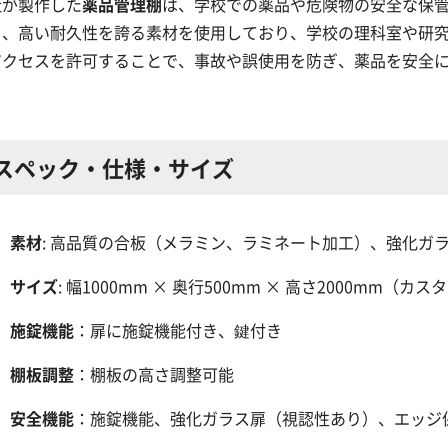
社が製作した
薬品管理棚
は、学校での薬品や危険物の安全な保
と、高い耐久性を誇る素材を使用しており、学校の理科室や研
アクセスを許可することで、事故や誤使用を防ぎ、薬品を安全
スペック・仕様・サイズ
素材
: 高品質の合板（メラミン、ラミネート加工）、強化ガ
サイズ
: 幅1000mm × 奥行500mm × 高さ2000mm（カ
施錠機能
：扉に施錠機能付き、鍵付き
棚板調整
：棚板の高さ調整可能
安全機能
：施錠機能、強化ガラス扉（視認性あり）、エッジ