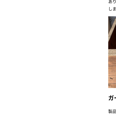
あ
しま
ガ
製