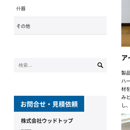
什器
その他
ア
検
索:
製
ハ
材
み
お問合せ・見積依頼
し、
株式会社ウッドトップ