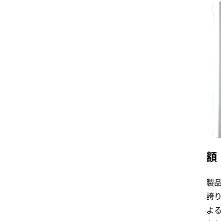
額
製
誇
よ